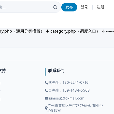
发布
登录
注册
|
.php（通用分类模板） ↓ category.php（调度入口） ↓ ------
支持
联系我们
李先生：180-2241-0716
们
吴先生：159-1434-5568
作
liumosu@foxmail.com
明
广州市黄埔区光宝路7号融达商业中
心915室